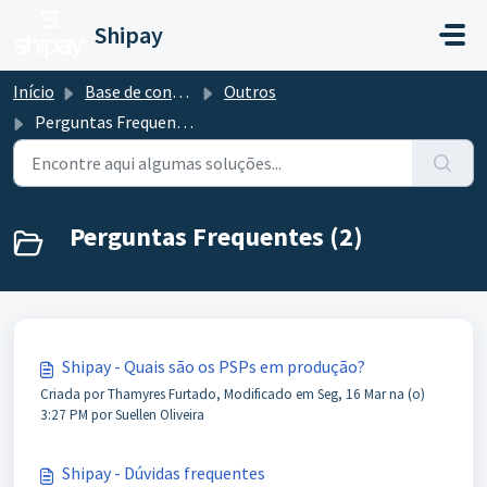
Ir para o conteúdo principal
Shipay
Início
Base de conhecimento
Outros
Perguntas Frequentes
Perguntas Frequentes (2)
Shipay - Quais são os PSPs em produção?
Criada por Thamyres Furtado, Modificado em Seg, 16 Mar na (o)
3:27 PM por Suellen Oliveira
Shipay - Dúvidas frequentes