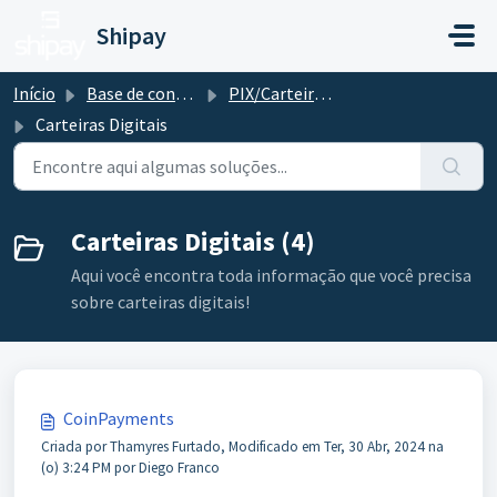
Ir para o conteúdo principal
Shipay
Início
Base de conhecimento
PIX/Carteira Digital
Carteiras Digitais
Carteiras Digitais (4)
Aqui você encontra toda informação que você precisa
sobre carteiras digitais!
CoinPayments
Criada por Thamyres Furtado, Modificado em Ter, 30 Abr, 2024 na
(o) 3:24 PM por Diego Franco